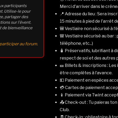
x participants
Merci d'arriver dans le crén
. Utilise-le pour
📍 Adresse du lieu : Sera insc
e, partager des
15 minutes à pied de l'arrêt 
tions sur l'évent.
t de bienveillance
🎒 Vestiaire non sécurisé à l'
🎒 Vestiaire sécurisé au bar 
téléphone, etc...)
articiper au forum.
🧴 Préservatifs, lubrifiant à d
respect de soi et des autres p
🎫 Billets & inscriptions : Le
être complètes à l’avance.
💵 Paiement en espèces accept
💳 Cartes de paiement accept
📱 Paiement via Twint accepté
📤 Check-out : Tu paieras t
Club.
🧾 Check-in : obligatoire à to