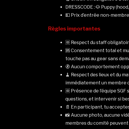
DRESSCODE : 🐶 Puppy (hood, 
💵 Prix d’entrée non-membre :
Règles importantes
🆔 Respect du staff obligatoi
🆘 Consentement total et mut
touche pas au gear sans dema
🚷 Aucun comportement oppres
🧹 Respect des lieux et du ma
immédiatement un membre de 
🆔 Présence de l’équipe SGF su
questions, et intervenir si be
📄 En participant, tu accepte
📸 Aucune photo, aucune vidé
membres du comité peuvent ph