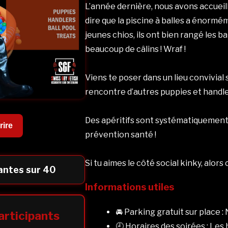
L’année dernière, nous avons accueill
dire que la piscine à balles a énormém
jeunes chios, ils ont bien rangé les b
beaucoup de câlins ! Wraf !
Viens te poser dans un lieu convivial
rencontre d’autres puppies et handlers
Des apéritifs sont systématiquement s
rire
prévention santé !
Si tu aimes le côté social kinky, alors 
antes sur 40
Informations utiles
🚘 Parking gratuit sur place 
articipants
🕘 Horaires des soirées : L