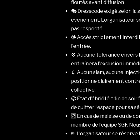
floutés avant diffusion
🎭 Dresscode exigé selon la 
événement. L’organisateur se 
pas respecté.
🔞 Accès strictement interdit
l'entrée.
🚫 Aucune tolérance envers l
entraînera l’exclusion immédi
💉 Aucun slam, aucune injecti
positionne clairement contre
collective.
🥴 État d’ébriété = fin de so
de quitter l’espace pour sa sé
🆘 En cas de malaise ou de 
membre de l’équipe SGF. Nous 
📛 L’organisateur se réserve 