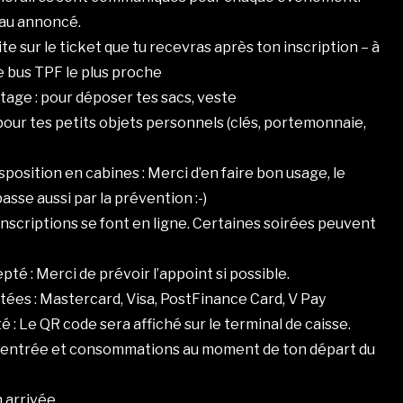
eau annoncé.
rite sur le ticket que tu recevras après ton inscription – à
de bus TPF le plus proche
étage : pour déposer tes sacs, veste
: pour tes petits objets personnels (clés, portemonnaie,
isposition en cabines : Merci d’en faire bon usage, le
asse aussi par la prévention :-)
s inscriptions se font en ligne. Certaines soirées peuvent
é : Merci de prévoir l’appoint si possible.
ées : Mastercard, Visa, PostFinance Card, V Pay
 : Le QR code sera affiché sur le terminal de caisse.
on entrée et consommations au moment de ton départ du
n arrivée.