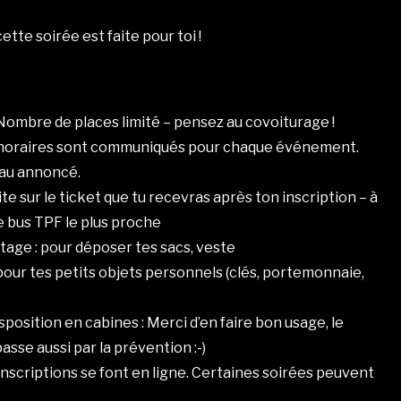
cette soirée est faite pour toi !
: Nombre de places limité – pensez au covoiturage !
es horaires sont communiqués pour chaque événement.
eau annoncé.
rite sur le ticket que tu recevras après ton inscription – à
de bus TPF le plus proche
étage : pour déposer tes sacs, veste
: pour tes petits objets personnels (clés, portemonnaie,
isposition en cabines : Merci d’en faire bon usage, le
asse aussi par la prévention :-)
s inscriptions se font en ligne. Certaines soirées peuvent