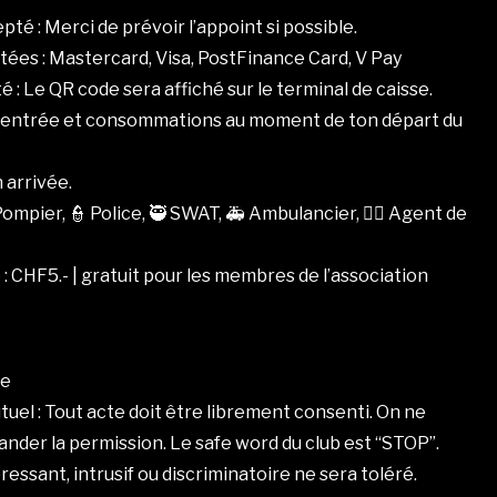
é : Merci de prévoir l’appoint si possible.
ées : Mastercard, Visa, PostFinance Card, V Pay
 : Le QR code sera affiché sur le terminal de caisse.
on entrée et consommations au moment de ton départ du
n arrivée.
ompier, 👮 Police, 🥷 SWAT, 🚑 Ambulancier, 🧍‍♂️ Agent de
 CHF5.- | gratuit pour les membres de l’association
re
uel : Tout acte doit être librement consenti. On ne
nder la permission. Le safe word du club est “STOP”.
sant, intrusif ou discriminatoire ne sera toléré.