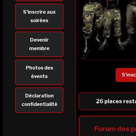
S'inscrire aux
soirées
Devenir
membre
Photos des
S'insc
évents
Déclaration
26 places rest
confidentialité
Forum des p