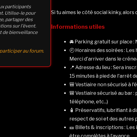
x participants
Si tu aimes le côté social kinky, alors 
. Utilise-le pour
e, partager des
tions sur l'évent.
Informations utiles
t de bienveillance
🚘 Parking gratuit sur place 
🕘 Horaires des soirées : L
articiper au forum.
Merci d'arriver dans le crén
📍 Adresse du lieu : Sera insc
15 minutes à pied de l'arrêt 
🎒 Vestiaire non sécurisé à l'
🎒 Vestiaire sécurisé au bar 
téléphone, etc...)
🧴 Préservatifs, lubrifiant à d
respect de soi et des autres p
🎫 Billets & inscriptions : Le
être complètes à l’avance.