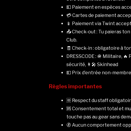
💵 Paiement en espèces accept
💳 Cartes de paiement accept
📱 Paiement via Twint accepté
📤 Check-out : Tu paieras t
Club.
🧾 Check-in : obligatoire à to
DRESSCODE : 🪖 Militaire, 🔥 P
sécurité, 👨‍🎤 Skinhead
💵 Prix d’entrée non-membre :
Règles importantes
🆔 Respect du staff obligatoi
🆘 Consentement total et mut
touche pas au gear sans dema
🚷 Aucun comportement oppres