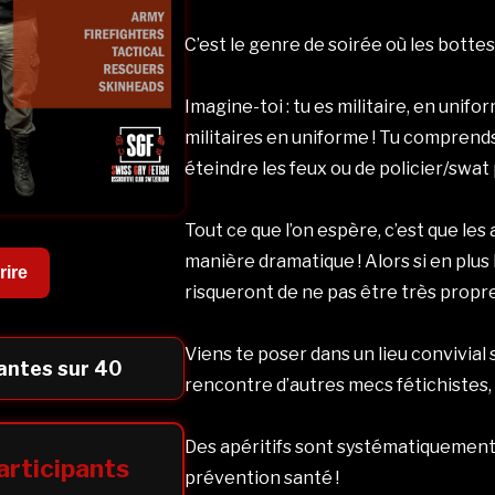
C’est le genre de soirée où les bottes
Imagine-toi : tu es militaire, en unifo
militaires en uniforme ! Tu compren
éteindre les feux ou de policier/swat 
Tout ce que l’on espère, c’est que les
manière dramatique ! Alors si en plus 
rire
risqueront de ne pas être très propres
Viens te poser dans un lieu convivial
antes sur 40
rencontre d’autres mecs fétichistes, c
Des apéritifs sont systématiquement s
articipants
prévention santé !