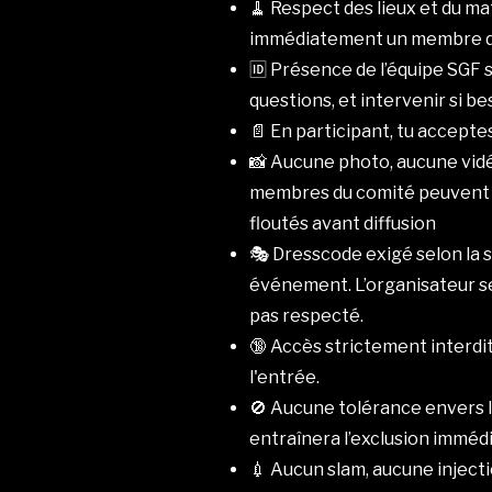
🧹 Respect des lieux et du ma
immédiatement un membre de 
🆔 Présence de l’équipe SGF su
questions, et intervenir si be
📄 En participant, tu accepte
📸 Aucune photo, aucune vidé
membres du comité peuvent ph
floutés avant diffusion
🎭 Dresscode exigé selon la 
événement. L’organisateur se 
pas respecté.
🔞 Accès strictement interdit
l'entrée.
🚫 Aucune tolérance envers l
entraînera l’exclusion immédi
💉 Aucun slam, aucune injecti